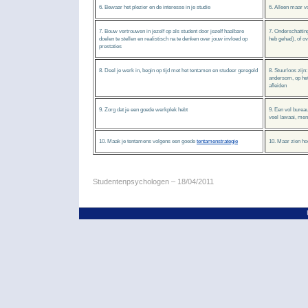
6. Bewaar het plezier en de interesse in je studie
6. Alleen maar 
7. Bouw vertrouwen in jezelf op als student door jezelf haalbare
7. Onderschatting
doelen te stellen en realistisch na te denken over jouw invloed op
heb gehad), of o
prestaties
8. Deel je werk in, begin op tijd met het tentamen en studeer geregeld
8. Stuurloos zijn:
andersom, op het
afleiden
9. Zorg dat je een goede werkplek hebt
9. Een vol bureau
veel lawaai, mens
10. Maak je tentamens volgens een goede
tentamenstrategie
10. Maar zien hoe
Studentenpsychologen
– 18/04/2011