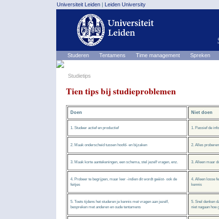
Universiteit Leiden
|
Leiden University
Studeren
Tentamens
Time management
Spreken
Studietips
Tien tips bij studieproblemen
Doen
Niet doen
1. Studeer actief en productief
1. Passief de inf
2. Maak onderscheid tussen hoofd- en bijzaken
2. Alles proberen
3. Maak korte aantekeningen, een schema, stel jezelf vragen, enz.
3. Alleen maar do
4. Probeer te begrijpen, maar leer -indien dit wordt geëist- ook de
4. Alleen losse f
feitjes
kennis
5. Toets tijdens het studeren je kennis met vragen aan jezelf,
5. Snel denken da
bespreken met anderen en oude tentamens
niet nagaan hoe g