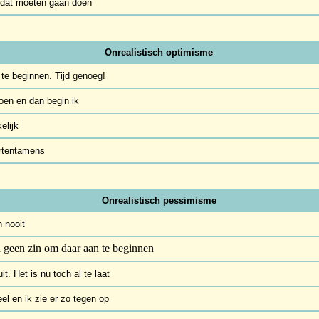
k dat moeten gaan doen
Onrealistisch optimisme
 te beginnen. Tijd genoeg!
doen en dan begin ik
elijk
ertentamens
Onrealistisch pessimisme
h nooit
h geen zin om daar aan te beginnen
t. Het is nu toch al te laat
eel en ik zie er zo tegen op