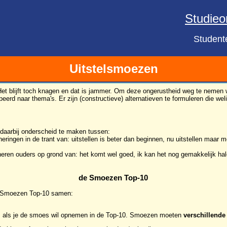
Studieo
Student
Uitstelsmoezen
en. Het blijft toch knagen en dat is jammer. Om deze ongerustheid weg te ne
peerd naar thema's. Er zijn (constructieve) alternatieven te formuleren die we
is daarbij onderscheid te maken tussen:
eringen in de trant van: uitstellen is beter dan beginnen, nu uitstellen maar
neren ouders op grond van: het komt wel goed, ik kan het nog gemakkelijk hal
de Smoezen Top-10
ke Smoezen Top-10 samen:
is als je de smoes wil opnemen in de Top-10. Smoezen moeten
verschillende