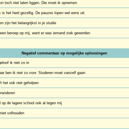
oon toch niet laten liggen. Die moet ik opnemen
k is het heel gezellig. De pauzes lopen wel eens uit.
n zijn het belangrijkst in je studie
 een beroep op mij, want er was iemand ziek geworden
Negatief commentaar op mogelijke oplossingen
eloof ik niet zo in
daar ben ik niet zo voor. Studeren moet vanzelf gaan
ft het ook niet geholpen
veranderen
l op de lagere school ook al tegen mij
 niet volhouden