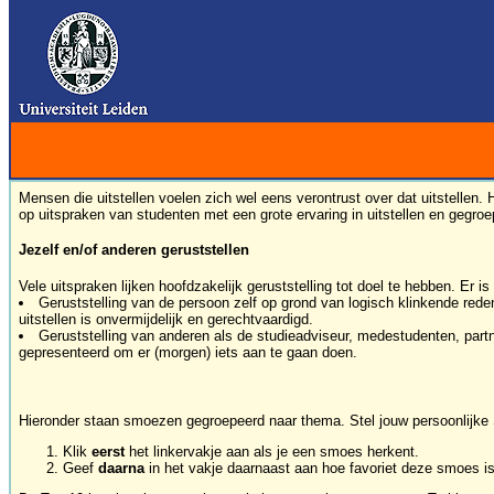
Mensen die uitstellen voelen zich wel eens verontrust over dat uitstell
op uitspraken van studenten met een grote ervaring in uitstellen en gegroe
Jezelf en/of anderen geruststellen
Vele uitspraken lijken hoofdzakelijk geruststelling tot doel te hebben. Er 
Geruststelling van de persoon zelf op grond van logisch klinkende reden
uitstellen is onvermijdelijk en gerechtvaardigd.
Geruststelling van anderen als de studieadviseur, medestudenten, part
gepresenteerd om er (morgen) iets aan te gaan doen.
Hieronder staan smoezen gegroepeerd naar thema. Stel jouw persoonlij
Klik
eerst
het linkervakje aan als je een smoes herkent.
Geef
daarna
in het vakje daarnaast aan hoe favoriet deze smoes 