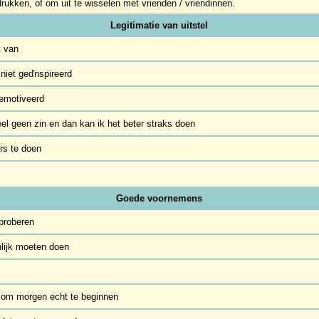
rukken, of om uit te wisselen met vrienden / vriendinnen.
Legitimatie van uitstel
t van
niet geďnspireerd
gemotiveerd
l geen zin en dan kan ik het beter straks doen
rs te doen
Goede voornemens
 proberen
nlijk moeten doen
n om morgen echt te beginnen