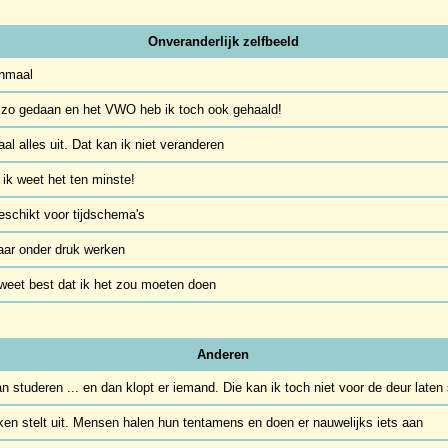
Onveranderlijk zelfbeeld
enmaal
jd zo gedaan en het VWO heb ik toch ook gehaald!
al alles uit. Dat kan ik niet veranderen
r ik weet het ten minste!
geschikt voor tijdschema's
aar onder druk werken
 weet best dat ik het zou moeten doen
Anderen
n studeren ... en dan klopt er iemand. Die kan ik toch niet voor de deur laten
 ken stelt uit. Mensen halen hun tentamens en doen er nauwelijks iets aan