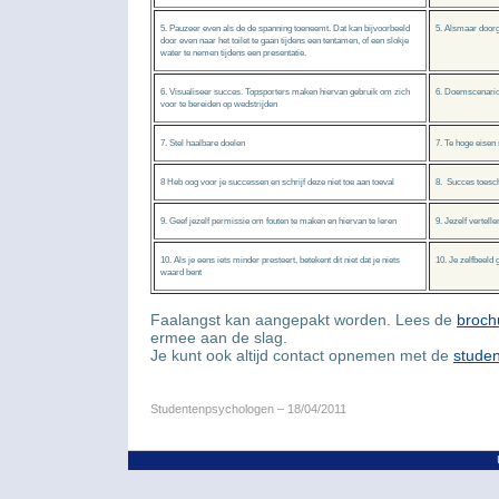
5. Pauzeer even als de de spanning toeneemt. Dat kan bijvoorbeeld
5. Alsmaar doorga
door even naar het toilet te gaan tijdens een tentamen, of een slokje
water te nemen tijdens een presentatie.
6. Visualiseer succes. Topsporters maken hiervan gebruik om zich
6. Doemscenario
voor te bereiden op wedstrijden
7. Stel haalbare doelen
7. Te hoge eisen 
8 Heb oog voor je successen en schrijf deze niet toe aan toeval
8. Succes toeschr
9. Geef jezelf permissie om fouten te maken en hiervan te leren
9. Jezelf vertell
10. Als je eens iets minder presteert, betekent dit niet dat je niets
10. Je zelfbeeld 
waard bent
Faalangst kan aangepakt worden. Lees de
broch
ermee aan de slag.
Je kunt ook altijd contact opnemen met de
stude
Studentenpsychologen
– 18/04/2011