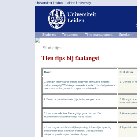
Universiteit Leiden
|
Leiden University
Studeren
Tentamens
Time management
Spreken
Studietips
Tien tips bij faalangst
Doen
Niet doen
1. Breng in kaart waar je precies bang voor bent: welke situaties
1. Denken: ‘ik h
maken je angstig? Wat doe je dan en denk je dan? Door het probleem
concreet te maken, wordt de aanpak ervan helderder.
2. Bereid de prestatiesituatie (bijv. tentamen) goed voor
2. Uit angst de v
onder druk zetten
3. Leer anders denken. Pak angstige gedachten aan. De
3. Alsmaar piek
studentenpsychologen kunnen je hierbij helpen.
4. Leer omgaan met lichamelijke spanning: lichamelijke spanning
4. In paniek rak
betekent niet dat je slecht zult presteren. Doe bijvoorbeeld
ontspanningsoefeningen, meditatie of yoga.