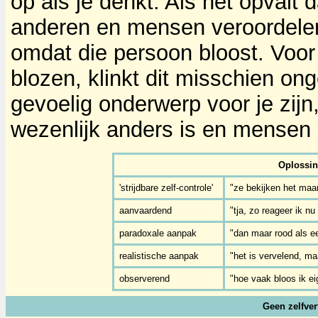
op als je denkt. Als het opvalt 
anderen en mensen veroordelen
omdat die persoon bloost. Voor
blozen, klinkt dit misschien on
gevoelig onderwerp voor je zijn,
wezenlijk anders is en mensen
Oplossin
'strijdbare zelf-controle'
"ze bekijken het maar
aanvaardend
"tja, zo reageer ik n
paradoxale aanpak
"dan maar rood als e
realistische aanpak
"het is vervelend, ma
observerend
"hoe vaak bloos ik eig
Geen zelfver