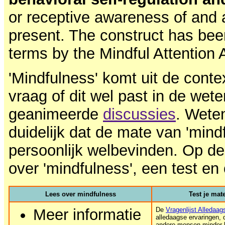
or receptive awareness of and a
present. The construct has been
terms by the Mindful Attention
'Mindfulness' komt uit de cont
vraag of dit wel past in de wete
geanimeerde
discussies
. Wete
duidelijk dat de mate van 'mi
persoonlijk welbevinden. Op dez
over 'mindfulness', een test en
Lees over mindfulness
Test je mat
Meer informatie
De
Vragenlijst Alledaag
alledaagse ervaringen
andere mensen minder 