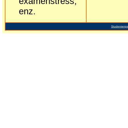
examenstress,
enz.
Studentenp