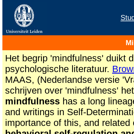
Stu
Mi
Het begrip 'mindfulness' duikt 
psychologische literatuur.
Brow
MAAS, (Nederlandse versie 'Vra
schrijven over 'mindfulness' he
mindfulness
has a long lineag
and writings in Self-Determina
importance of this, and related
behavioral self-regulation an