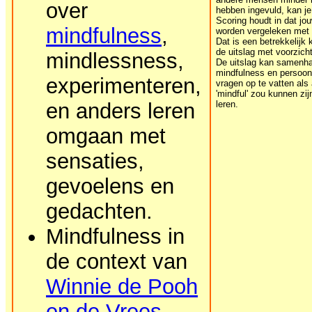
over
hebben ingevuld, kan je 
Scoring houdt in dat jo
mindfulness
,
worden vergeleken met 
Dat is een betrekkelijk 
de uitslag met voorzicht
mindlessness,
De uitslag kan samenh
mindfulness en persoonl
experimenteren,
vragen op te vatten als
'mindful' zou kunnen zij
en anders leren
leren.
omgaan met
sensaties,
gevoelens en
gedachten.
Mindfulness in
de context van
Winnie de Pooh
en de Vrees